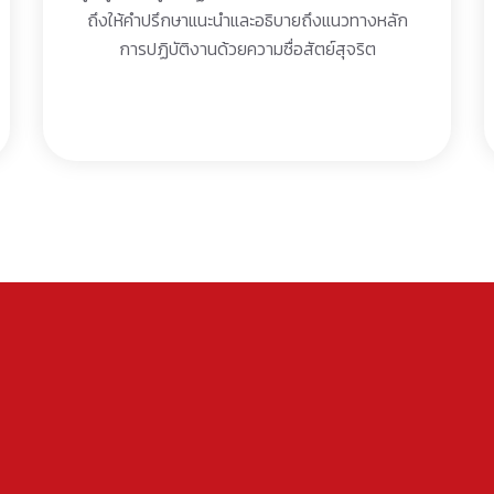
ถึงให้คำปรึกษาแนะนำและอธิบายถึงแนวทางหลัก
การปฏิบัติงานด้วยความซื่อสัตย์สุจริต